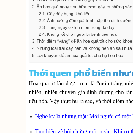
Ăn hoa quả ngay sau bữa cơm gây ra những vấn 
Gây đầy bụng, khó tiêu
Ảnh hưởng đến quá trình hấp thu dinh dưỡng
Tăng nguy cơ lên men trong dạ dày
Không tốt cho người bị bệnh tiêu hóa
Thời điểm “vàng” để ăn hoa quả tốt cho sức khỏe
Những loại trái cây nên và không nên ăn sau bữ
Lời khuyên để ăn hoa quả tốt cho hệ tiêu hóa
Thói quen phổ biến nhưn
Hoa quả từ lâu được xem là “món tráng mi
nhiên, nhiều chuyên gia dinh dưỡng cho rằn
tiêu hóa. Vậy thực hư ra sao, và thời điểm n
Nghe kỳ lạ nhưng thật: Mỗi người có một k
Tìm hiểu về hội chứng ruột ngắn: Khi cơ 