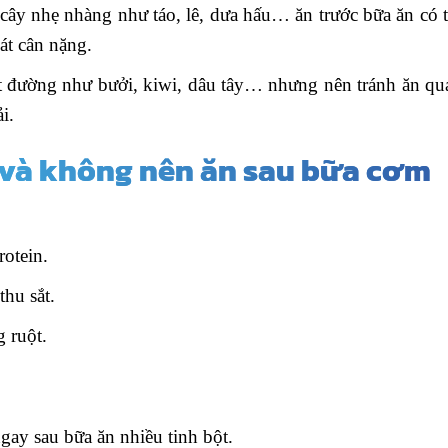
 cây nhẹ nhàng như táo, lê, dưa hấu… ăn trước bữa ăn có 
oát cân nặng.
 ít đường như bưởi, kiwi, dâu tây… nhưng nên tránh ăn q
i.
n và không nên ăn sau bữa cơm
rotein.
thu sắt.
g ruột.
gay sau bữa ăn nhiều tinh bột.