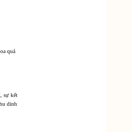
hoa quả
,
, sự kết
thu dinh