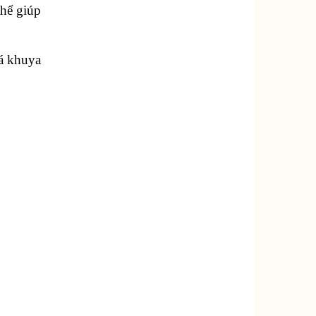
thể giúp
uá khuya