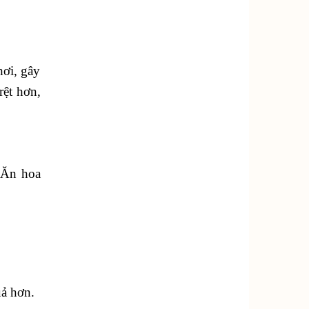
hơi, gây
rệt hơn,
. Ăn hoa
uả hơn.