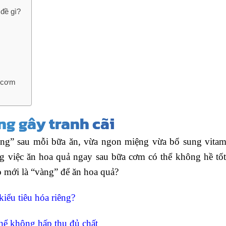
đề gì?
a cơm
g gây tranh cãi
ệng” sau mỗi bữa ăn, vừa ngon miệng vừa bổ sung vitam
g việc ăn hoa quả ngay sau bữa cơm có thể không hề tố
ào mới là “vàng” để ăn hoa quả?
iểu tiêu hóa riêng?
thể không hấp thu đủ chất