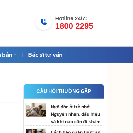
Hotline 24/7:
1800 2295
 bán
Bác sĩ tư vấn
CÂU HỎI THƯỜNG GẶP
Ngộ độc ở trẻ nhỏ:
Nguyên nhân, dấu hiệu
và khi nào cần đi khám
Cách bảo quản thức ăn