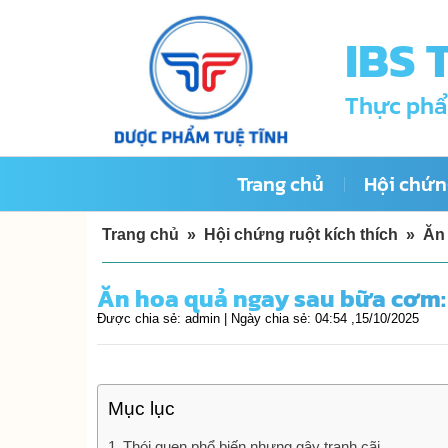
Skip
IBS 
to
content
Thực phẩ
Trang chủ
Hội chứng
Trang chủ
»
Hội chứng ruột kích thích
»
Ăn 
Ăn hoa quả ngay sau bữa cơm: 
Được chia sẻ:
admin |
Ngày chia sẻ:
04:54 ,15/10/2025
Mục lục
Thói quen phổ biến nhưng gây tranh cãi