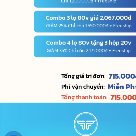
Chỉ 1.200.000đ + Freeship
Combo 3 lọ 80v giá 2.067.000đ
GIẢM 25% Chỉ còn 1.550.000đ + Freeship
Combo 4 lọ 80v tặng 3 hộp 20v
GIẢM 35% Chỉ còn 2.171.000đ + Freeship
715.000
Tổng giá trị đơn:
Miễn Ph
Phí vận chuyển:
715.00
Tổng thanh toán: