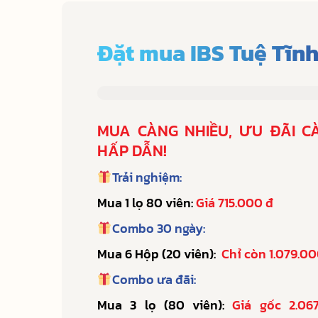
Đặt mua IBS Tuệ Tĩn
MUA CÀNG NHIỀU, ƯU ĐÃI C
HẤP DẪN!
Trải nghiệm:
Mua 1 lọ 80 viên:
Giá 715.000 đ
Combo 30 ngày:
Mua 6 Hộp (20 viên):
Chỉ còn 1.079.00
Combo ưa đãi:
Mua 3 lọ (80 viên):
Giá gốc 2.06