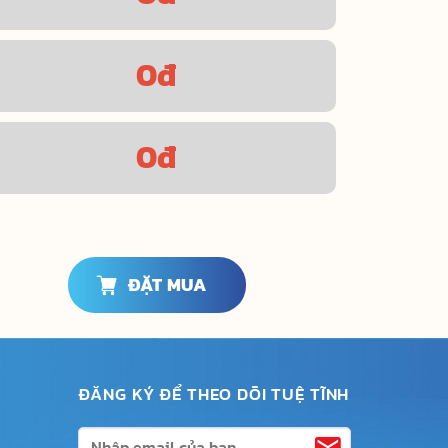
0
đ
0
đ
ĐẶT MUA
ĐĂNG KÝ ĐỂ THEO DÕI TUỆ TĨNH