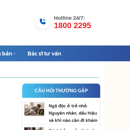
Hotline 24/7:
1800 2295
 bán
Bác sĩ tư vấn
CÂU HỎI THƯỜNG GẶP
Ngộ độc ở trẻ nhỏ:
Nguyên nhân, dấu hiệu
và khi nào cần đi khám