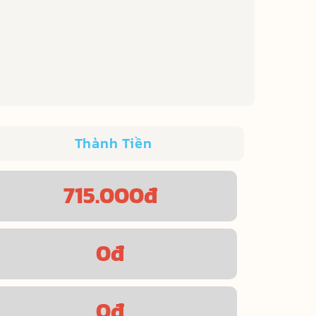
Thành Tiền
715.000
đ
0
đ
0
đ