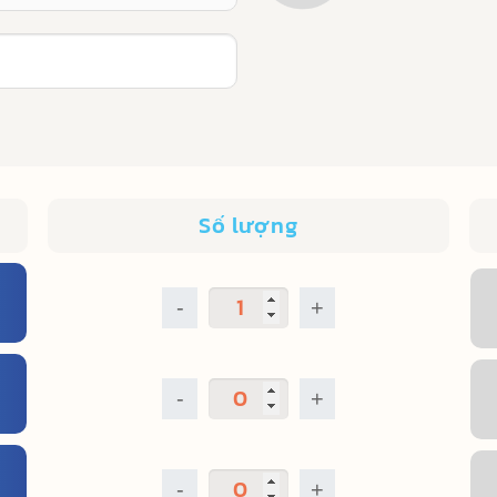
Số lượng
-
+
-
+
-
+