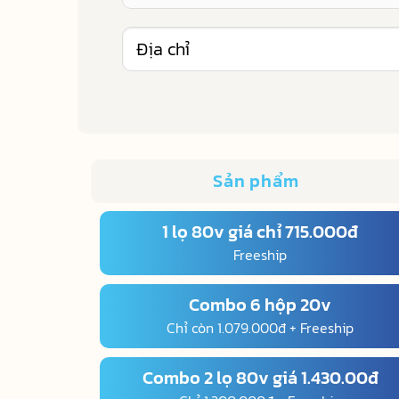
Sản phẩm
1 lọ 80v giá chỉ 715.000đ
Freeship
Combo 6 hộp 20v
Chỉ còn 1.079.000đ + Freeship
Combo 2 lọ 80v giá 1.430.00đ