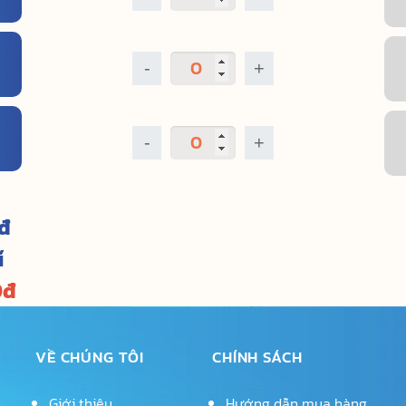
-
+
-
+
đ
í
0
đ
VỀ CHÚNG TÔI
CHÍNH SÁCH
Giới thiệu
Hướng dẫn mua hàng