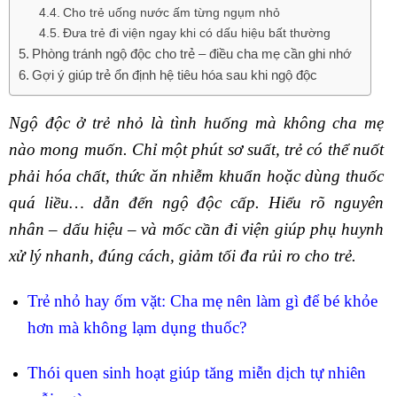
Cho trẻ uống nước ấm từng ngụm nhỏ
Đưa trẻ đi viện ngay khi có dấu hiệu bất thường
Phòng tránh ngộ độc cho trẻ – điều cha mẹ cần ghi nhớ
Gợi ý giúp trẻ ổn định hệ tiêu hóa sau khi ngộ độc
Ngộ độc ở trẻ nhỏ là tình huống mà không cha mẹ
nào mong muốn. Chỉ một phút sơ suất, trẻ có thể nuốt
phải hóa chất, thức ăn nhiễm khuẩn hoặc dùng thuốc
quá liều… dẫn đến ngộ độc cấp. Hiểu rõ nguyên
nhân – dấu hiệu – và mốc cần đi viện giúp phụ huynh
xử lý nhanh, đúng cách, giảm tối đa rủi ro cho trẻ.
Trẻ nhỏ hay ốm vặt: Cha mẹ nên làm gì để bé khỏe
hơn mà không lạm dụng thuốc?
Thói quen sinh hoạt giúp tăng miễn dịch tự nhiên