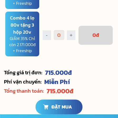
+ Freeship
Combo 4 lọ
80v tặng 3
hộp 20v
0
đ
-
+
GIẢM 35% Chỉ
còn 2.171.000đ
+ Freeship
715.000
đ
Tổng giá trị đơn:
Miễn Phí
Phí vận chuyển:
715.000
đ
Tổng thanh toán:
ĐẶT MUA