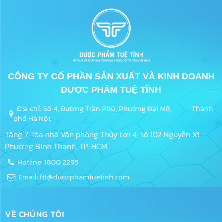
CÔNG TY CỔ PHẦN SẢN XUẤT VÀ KINH DOANH
DƯỢC PHẨM TUỆ TĨNH
Địa chỉ: Số 4, Đường Trần Phú, Phường Đại Mỗ, Thành
phố Hà Nội.
Tầng 7, Tòa nhà Văn phòng Thủy Lợi 4, số 102 Nguyễn Xí,
Phường Bình Thạnh, TP. HCM.
Hotline: 1800 2295
Email: ftt@duocphamtuetinh.com
VỀ CHÚNG TÔI