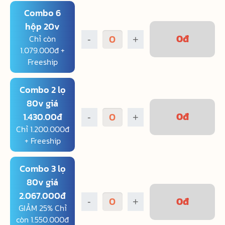
Combo 6
hộp 20v
0
đ
Chỉ còn
-
+
1.079.000đ +
Freeship
Combo 2 lọ
80v giá
0
đ
1.430.00đ
-
+
Chỉ 1.200.000đ
+ Freeship
Combo 3 lọ
80v giá
2.067.000đ
0
đ
-
+
GIẢM 25% Chỉ
còn 1.550.000đ