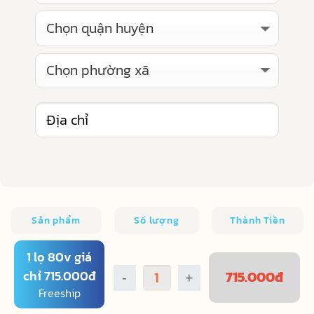
Sản phẩm
Số lượng
Thành Tiền
1 lọ 80v giá
chỉ 715.000đ
715.000
đ
-
+
Freeship