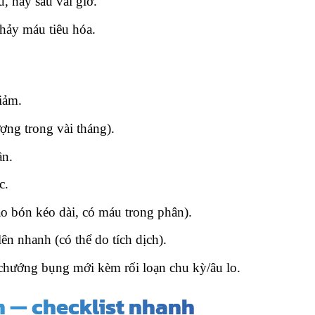
u, hay sau vài giờ.
hảy máu tiêu hóa.
iảm.
ợng trong vài tháng).
ần.
c.
áo bón kéo dài, có máu trong phân).
ên nhanh (có thể do tích dịch).
 chướng bụng mới kèm rối loạn chu kỳ/âu lo.
m — checklist nhanh