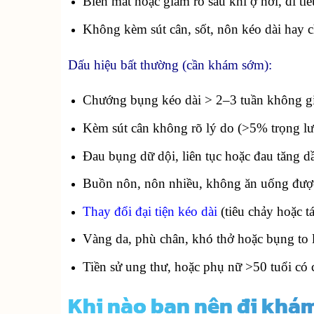
Biến mất hoặc giảm rõ sau khi ợ hơi, đi tiê
Không kèm sút cân, sốt, nôn kéo dài hay c
Dấu hiệu bất thường (cần khám sớm):
Chướng bụng kéo dài > 2–3 tuần không g
Kèm sút cân không rõ lý do (>5% trọng lư
Đau bụng dữ dội, liên tục hoặc đau tăng d
Buồn nôn, nôn nhiều, không ăn uống đượ
Thay đổi đại tiện kéo dài
(tiêu chảy hoặc t
Vàng da, phù chân, khó thở hoặc bụng to l
Tiền sử ung thư, hoặc phụ nữ >50 tuổi có
Khi nào bạn nên đi khá