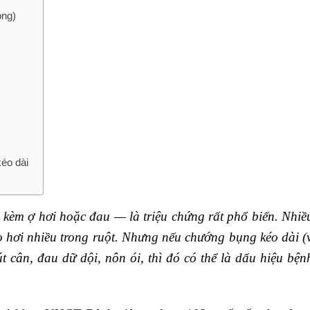
ọng)
éo dài
kèm ợ hơi hoặc đau — là triệu chứng rất phổ biến. Nhiề
o hơi nhiều trong ruột. Nhưng nếu chướng bụng kéo dài (
t cân, đau dữ dội, nôn ói, thì đó có thể là dấu hiệu bện