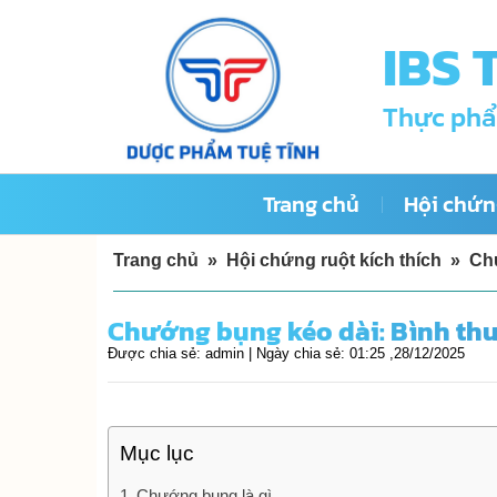
Skip
IBS 
to
content
Thực phẩ
Trang chủ
Hội chứng
Trang chủ
»
Hội chứng ruột kích thích
»
Ch
Chướng bụng kéo dài: Bình th
Được chia sẻ:
admin |
Ngày chia sẻ:
01:25 ,28/12/2025
Mục lục
Chướng bụng là gì