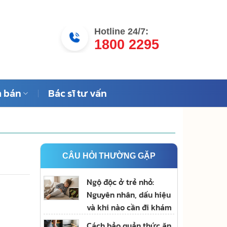
Hotline 24/7:
1800 2295
 bán
Bác sĩ tư vấn
CÂU HỎI THƯỜNG GẶP
Ngộ độc ở trẻ nhỏ:
Nguyên nhân, dấu hiệu
và khi nào cần đi khám
Cách bảo quản thức ăn