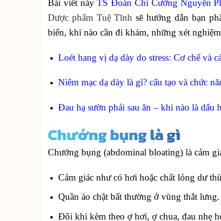
Bài viết này
TS Đoàn Chí Cường
Nguyên P
Dược phẩm Tuệ Tĩnh
sẽ hướng dẫn bạn phâ
biến, khi nào cần đi khám, những xét nghiệm 
Loét hang vị dạ dày do stress: Cơ chế và c
Niêm mạc dạ dày là gì? cấu tạo và chức nă
Đau hạ sườn phải sau ăn – khi nào là dấu
Chướng bụng là gì
Chướng bụng (abdominal bloating) là cảm gi
Cảm giác như có hơi hoặc chất lỏng dư th
Quần áo chật bất thường ở vùng thắt lưng.
Đôi khi kèm theo ợ hơi, ợ chua, đau nhẹ ho