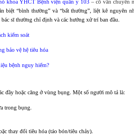
hó khoa YHCT Bệnh viện quân y 103
– cố vấn chuyên 
n biệt “bình thường” và “bất thường”, liệt kê nguyên n
bác sĩ thường chỉ định và các hướng xử trí ban đầu.
ách kiểm soát
ng bảo vệ hệ tiêu hóa
 hiệu bệnh nguy hiểm?
ác đầy hoặc căng ở vùng bụng. Một số người mô tả là:
ừa trong bụng.
ặc thay đổi tiêu hóa (táo bón/tiêu chảy).