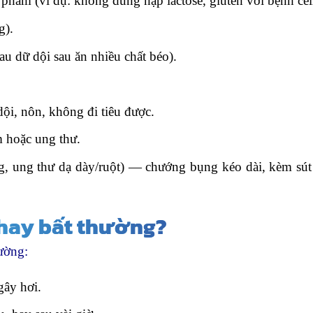
hẩm (ví dụ: không dung nạp lactose, gluten với bệnh celi
g).
u dữ dội sau ăn nhiều chất béo).
ội, nôn, không đi tiêu được.
m hoặc ung thư.
g, ung thư dạ dày/ruột) — chướng bụng kéo dài, kèm sút
 hay bất thường?
ường:
gây hơi.