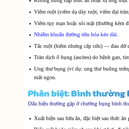
Không dung nạp thức ăn hoặc dị ứng thực p
Viêm ruột (viêm dạ dày ruột, viêm đại tràn
Viêm tụy mạn hoặc sỏi mật (thường kèm đa
Nhiễm khuẩn đường tiêu hóa kéo dài.
Tắc ruột (hiếm nhưng cấp cứu) — đau dữ d
Tràn dịch ổ bụng (ascites) do bệnh gan, ti
Ung thư bụng (ví dụ: ung thư buồng trứn
mất ngon.
Phân biệt: Bình thường
Dấu hiệu thường gặp ở chướng bụng bình th
Xuất hiện sau bữa ăn, đặc biệt sau thức ăn 