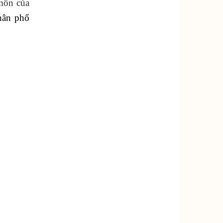
môn của
hân phổ