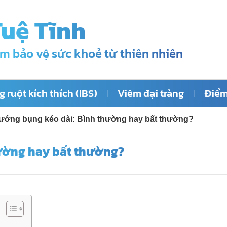
Tuệ Tĩnh
m bảo vệ sức khoẻ từ thiên nhiên
 ruột kích thích (IBS)
Viêm đại tràng
Điểm
ướng bụng kéo dài: Bình thường hay bất thường?
ường hay bất thường?