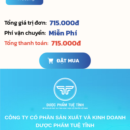
715.000
đ
Tổng giá trị đơn:
Miễn Phí
Phí vận chuyển:
715.000
đ
Tổng thanh toán:
ĐẶT MUA
CÔNG TY CỔ PHẦN SẢN XUẤT VÀ KINH DOANH
DƯỢC PHẨM TUỆ TĨNH