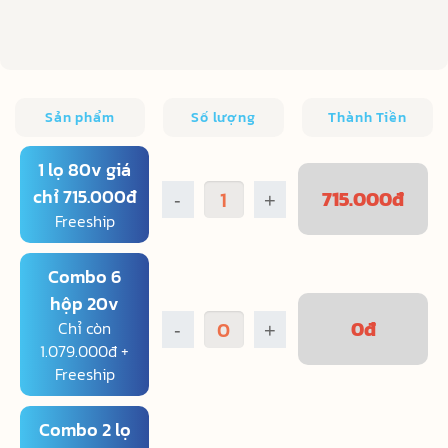
Sản phẩm
Số lượng
Thành Tiền
1 lọ 80v giá
chỉ 715.000đ
715.000
đ
-
+
Freeship
Combo 6
hộp 20v
0
đ
Chỉ còn
-
+
1.079.000đ +
Freeship
Combo 2 lọ