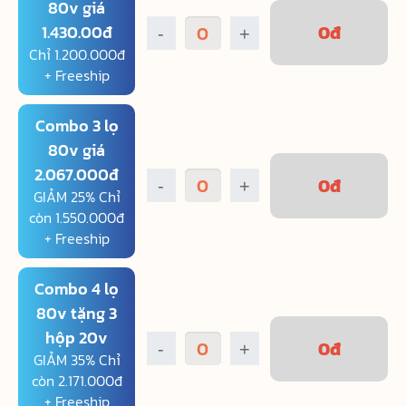
80v giá
0
đ
1.430.00đ
-
+
Chỉ 1.200.000đ
+ Freeship
Combo 3 lọ
80v giá
2.067.000đ
0
đ
-
+
GIẢM 25% Chỉ
còn 1.550.000đ
+ Freeship
Combo 4 lọ
80v tặng 3
hộp 20v
0
đ
-
+
GIẢM 35% Chỉ
còn 2.171.000đ
+ Freeship