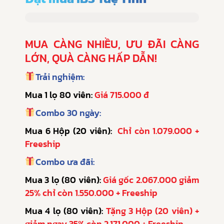
MUA CÀNG NHIỀU, ƯU ĐÃI CÀNG
LỚN, QUÀ CÀNG HẤP DẪN!
Trải nghiệm:
Mua 1 lọ 80 viên:
Giá 715.000 đ
Combo 30 ngày:
Mua 6 Hộp (20 viên):
Chỉ còn 1.079.000 +
Freeship
Combo ưa đãi:
Mua 3 lọ (80 viên):
Giá gốc 2.067.000 giảm
25% chỉ còn 1.550.000 + Freeship
Mua 4 lọ (80 viên):
Tặng 3 Hộp (20 viên) +
giảm ngay 35% còn 2.171.000 + Freeship