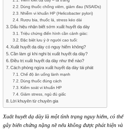
Viêm loét dạ dày – tá tràng
Dùng thuốc chống viêm, giảm đau (NSAIDs)
Nhiễm vi khuẩn HP (Helicobacter pylori)
Rượu bia, thuốc lá, stress kéo dài
Dấu hiệu nhận biết sớm xuất huyết dạ dày
Triệu chứng điển hình cần cảnh giác:
Đặc biệt lưu ý ở người cao tuổi:
Xuất huyết dạ dày có nguy hiểm không?
Cần làm gì khi nghi bị xuất huyết dạ dày?
Điều trị xuất huyết dạ dày như thế nào?
Cách phòng ngừa xuất huyết dạ dày tái phát
Chế độ ăn uống lành mạnh
Dùng thuốc đúng cách
Kiểm soát vi khuẩn HP
Giảm stress, ngủ đủ giấc
Lời khuyên từ chuyên gia
Xuất huyết dạ dày là một tình trạng nguy hiểm, có thể
gây biến chứng nặng nề nếu không được phát hiện và