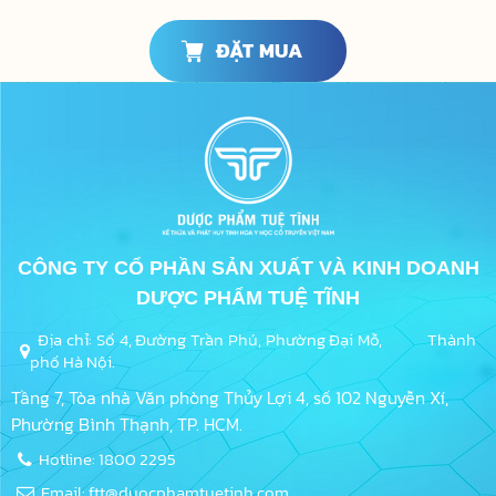
ĐẶT MUA
CÔNG TY CỔ PHẦN SẢN XUẤT VÀ KINH DOANH
DƯỢC PHẨM TUỆ TĨNH
Địa chỉ: Số 4, Đường Trần Phú, Phường Đại Mỗ, Thành
phố Hà Nội.
Tầng 7, Tòa nhà Văn phòng Thủy Lợi 4, số 102 Nguyễn Xí,
Phường Bình Thạnh, TP. HCM.
Hotline: 1800 2295
Email: ftt@duocphamtuetinh.com