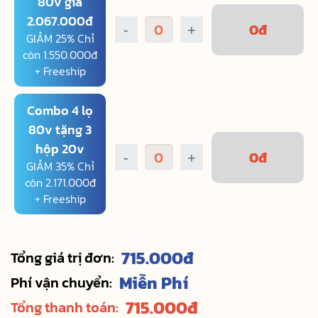
80v giá
2.067.000đ
0
đ
-
+
GIẢM 25% Chỉ
còn 1.550.000đ
+ Freeship
Combo 4 lọ
80v tặng 3
hộp 20v
0
đ
-
+
GIẢM 35% Chỉ
còn 2.171.000đ
+ Freeship
715.000
đ
Tổng giá trị đơn:
Miễn Phí
Phí vận chuyển:
715.000
đ
Tổng thanh toán: