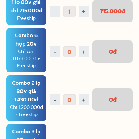
1 lọ 80v giá
chỉ 715.000đ
715.000
đ
-
+
Freeship
Combo 6
hộp 20v
0
đ
Chỉ còn
-
+
1.079.000đ +
Freeship
Combo 2 lọ
80v giá
0
đ
1.430.00đ
-
+
Chỉ 1.200.000đ
+ Freeship
Combo 3 lọ